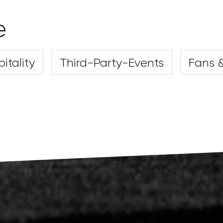
e
itality
Third-Party-Events
Fans &