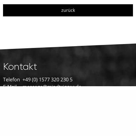
zurück
Kontakt
Telefon
+49 (0) 1577 320 230 5
E-Mail
message@mindtrigger.de
Adresse
Schulze-Delitzsch-Str. 12
65510 Idstein, Germany
Impressum
|
Datenschutz